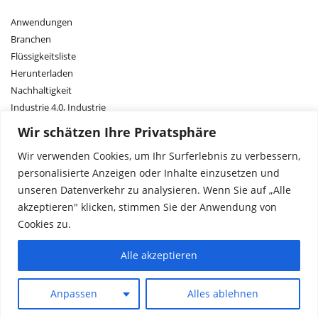
Anwendungen
Branchen
Flüssigkeitsliste
Herunterladen
Nachhaltigkeit
Industrie 4.0, Industrie
Forschung und Entwicklung
Wir schätzen Ihre Privatsphäre
Wir verwenden Cookies, um Ihr Surferlebnis zu verbessern,
Kontakt
personalisierte Anzeigen oder Inhalte einzusetzen und
Vertriebsnetz
unseren Datenverkehr zu analysieren. Wenn Sie auf „Alle
Über uns
akzeptieren" klicken, stimmen Sie der Anwendung von
Über ASM
Cookies zu.
Alle akzeptieren
Bedingungen und
Nutzungsbedingungen
Datenschutz
Impressum
Angebot anfordern
Anpassen
Alles ablehnen
Konditionen
© 2005-2025 ASM DIMATEC Deutschland GmbH. Alle Rechte vorbehalten.